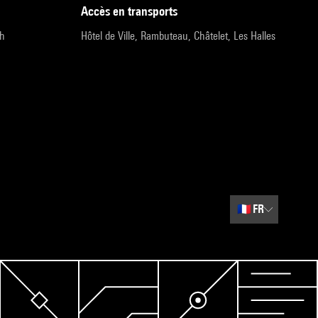
accès en transports
9h
Hôtel de Ville, Rambuteau, Châtelet, Les Halles
🇫🇷
FR