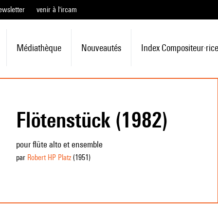
ewsletter
venir à l'ircam
Médiathèque
Nouveautés
Index Compositeur·ric
Flötenstück (1982)
pour flûte alto et ensemble
par
Robert HP Platz
(1951
)