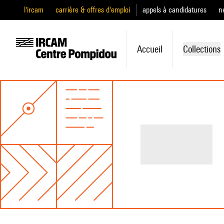
l'ircam
carrière & offres d'emploi
appels à candidatures
n
Accueil
Collections