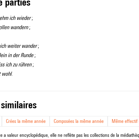
de parties
ehm ich wieder
;
ollen wandern
;
mich weiter wander
;
lein in der Runde
;
ss ich zu rühren
;
t wohl
.
 similaires
Crées la même année
Composées la même année
Même effectif d
e a valeur encyclopédique, elle ne reflète pas les collections de la médiathèqu