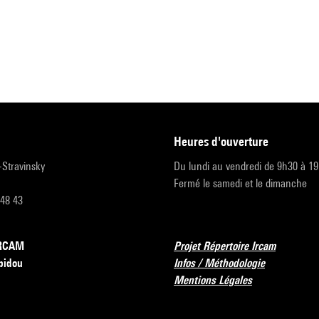
heures d'ouverture
r-Stravinsky
Du lundi au vendredi de 9h30 à 1
Fermé le samedi et le dimanche
 48 43
’IRCAM
Projet Répertoire Ircam
pidou
Infos / Méthodologie
Mentions Légales