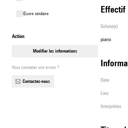
effectif
œuvre similaire
Soliste(s)
action
piano
modifier les informations
informa
Vous constatez une erreur ?
date
contactez-nous
lieu
interprètes