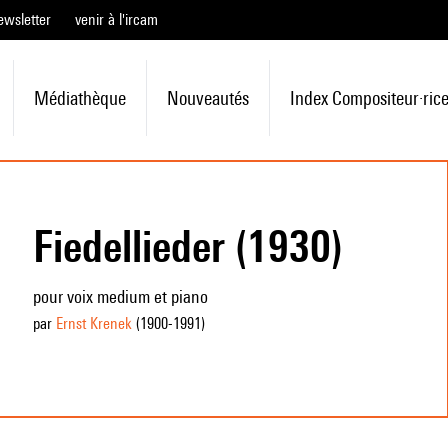
ewsletter
venir à l'ircam
Médiathèque
Nouveautés
Index Compositeur·ric
Fiedellieder (1930)
pour voix medium et piano
par
Ernst Krenek
(1900
-1991
)