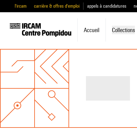
l'ircam
carrière & offres d'emploi
appels à candidatures
n
Accueil
Collections