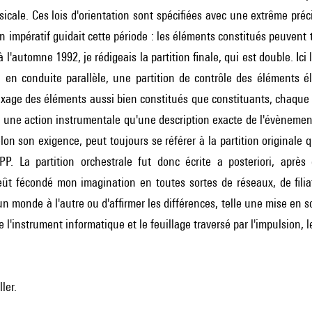
cale. Ces lois d'orientation sont spécifiées avec une extrême préc
 impératif guidait cette période : les éléments constitués peuvent 
 l'automne 1992, je rédigeais la partition finale, qui est double. Ici
, en conduite parallèle, une partition de contrôle des éléments 
ixage des éléments aussi bien constitués que constituants, chaque 
n une action instrumentale qu'une description exacte de l'évènement
lon son exigence, peut toujours se référer à la partition originale 
P. La partition orchestrale fut donc écrite a posteriori, aprè
ût fécondé mon imagination en toutes sortes de réseaux, de filiati
n monde à l'autre ou d'affirmer les différences, telle une mise en s
e l'instrument informatique et le feuillage traversé par l'impulsion, 
ler.