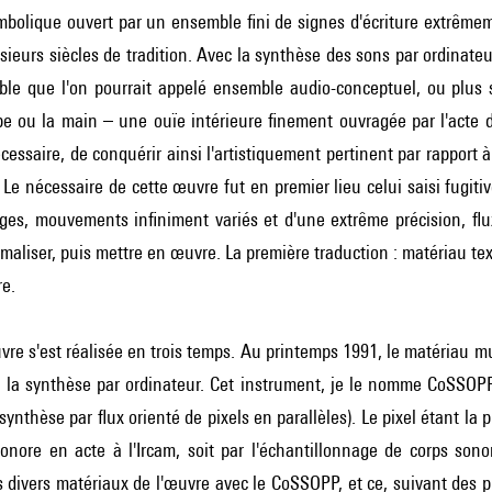
bolique ouvert par un ensemble fini de signes d'écriture extrêmem
sieurs siècles de tradition. Avec la synthèse des sons par ordinateur 
e que l'on pourrait appelé ensemble audio-conceptuel, ou plus sim
erbe ou la main – une ouïe intérieure finement ouvragée par l'acte d
cessaire, de conquérir ainsi l'artistiquement pertinent par rapport à
. Le nécessaire de cette œuvre fut en premier lieu celui saisi fugit
lages, mouvements infiniment variés et d'une extrême précision, flu
formaliser, puis mettre en œuvre. La première traduction : matériau te
re.
re s'est réalisée en trois temps. Au printemps 1991, le matériau m
 la synthèse par ordinateur. Cet instrument, je le nomme CoSSOPP 
synthèse par flux orienté de pixels en parallèles). Le pixel étant la p
onore en acte à l'Ircam, soit par l'échantillonnage de corps sono
 divers matériaux de l'œuvre avec le CoSSOPP, et ce, suivant des pri