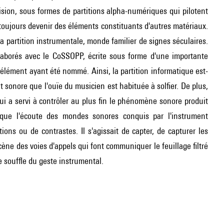
ision, sous formes de partitions alpha-numériques qui pilotent
toujours devenir des éléments constituants d'autres matériaux.
 la partition instrumentale, monde familier de signes séculaires.
élaborés avec le CoSSOPP, écrite sous forme d'une importante
élément ayant été nommé. Ainsi, la partition informatique est-
 sonore que l'ouïe du musicien est habituée à solfier. De plus,
qui a servi à contrôler au plus fin le phénomène sonore produit
s que l'écoute des mondes sonores conquis par l'instrument
ons ou de contrastes. Il s'agissait de capter, de capturer les
cène des voies d'appels qui font communiquer le feuillage filtré
le souffle du geste instrumental.