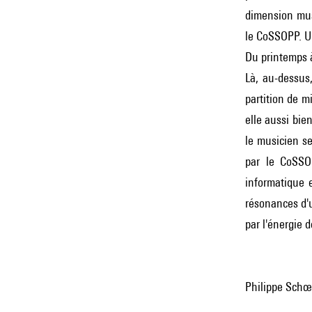
dimension musi
le CoSSOPP. Un
Du printemps à
Là, au-dessus
partition de m
elle aussi bie
le musicien se
par le CoSSOP
informatique e
résonances d'u
par l'énergie d
Philippe Schœl