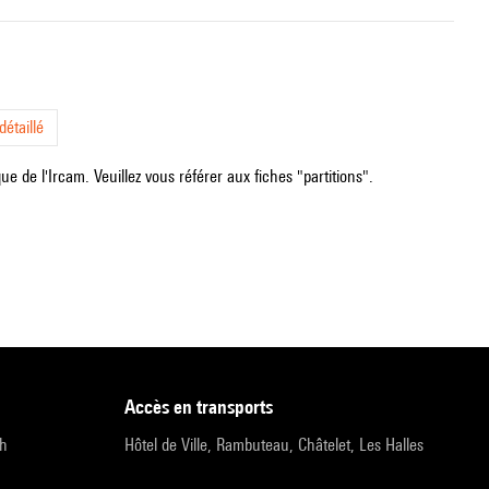
étaillé
e de l'Ircam. Veuillez vous référer aux fiches "partitions".
accès en transports
9h
Hôtel de Ville, Rambuteau, Châtelet, Les Halles