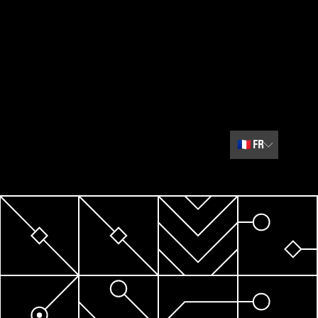
🇫🇷
FR