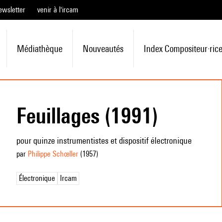
ewsletter
venir à l'ircam
Médiathèque
Nouveautés
Index Compositeur·ric
Feuillages (1991)
pour quinze instrumentistes et dispositif électronique
par
Philippe Schœller
(1957
)
Électronique
Ircam