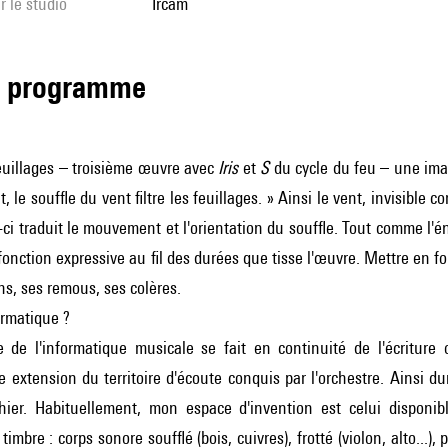
r le studio
Ircam
de programme
uillages – troisième œuvre avec
Iris
et
S
du cycle du feu – une imag
it, le souffle du vent filtre les feuillages. » Ainsi le vent, invisible 
e-ci traduit le mouvement et l'orientation du souffle. Tout comme l'én
 fonction expressive au fil des durées que tisse l'œuvre. Mettre en f
s, ses remous, ses colères.
ormatique ?
de l'informatique musicale se fait en continuité de l'écriture o
 extension du territoire d'écoute conquis par l'orchestre. Ainsi du
thier. Habituellement, mon espace d'invention est celui disponib
timbre : corps sonore soufflé (bois, cuivres), frotté (violon, alto...)