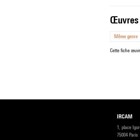
œuvres
Même genre
Cette fiche œuvr
IRCAM
1, place Igo
75004 Paris