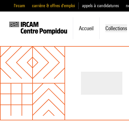
l'ircam
carrière & offres d'emploi
appels à candidatures
n
Accueil
Collections