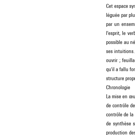
Cet espace sym
léguée par plu
par un ensembl
l'esprit, le v
possible au né
ses intuitions
ouvrir ; feuil
qu'il a fallu 
structure prop
Chronologie
La mise en œuv
de contrôle de
contrôle de la 
de synthèse s
production des