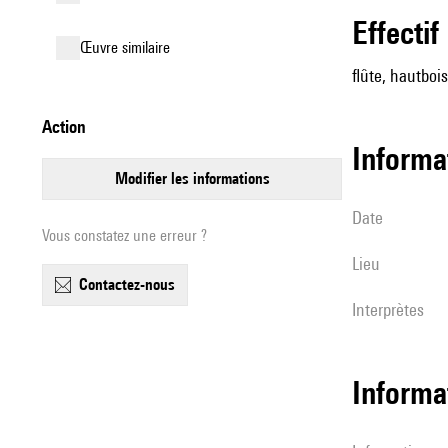
effectif
œuvre similaire
flûte, hautbois
action
informa
modifier les informations
date
Vous constatez une erreur ?
lieu
contactez-nous
interprètes
Informa