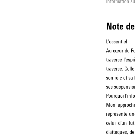
Information su
Note 
L'essentiel
Au cœur de Fe
traverse l'espr
traverse. Cell
son rôle et sa
ses suspension
Pourquoi l'inf
Mon approche 
représente une
celui d'un lu
d'attaques, de 