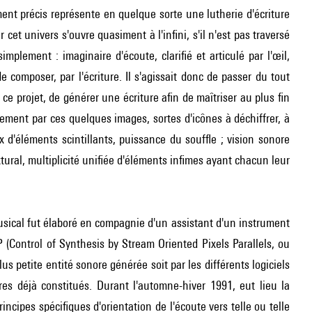
ent précis représente en quelque sorte une lutherie d'écriture
cet univers s'ouvre quasiment à l'infini, s'il n'est pas traversé
plement : imaginaire d'écoute, clarifié et articulé par l'œil,
e composer, par l'écriture. Il s'agissait donc de passer du tout
 ce projet, de générer une écriture afin de maîtriser au plus fin
ivement par ces quelques images, sortes d'icônes à déchiffrer, à
x d'éléments scintillants, puissance du souffle ; vision sonore
xtural, multiplicité unifiée d'éléments infimes ayant chacun leur
usical fut élaboré en compagnie d'un assistant d'un instrument
(Control of Synthesis by Stream Oriented Pixels Parallels, ou
lus petite entité sonore générée soit par les différents logiciels
res déjà constitués. Durant l'automne-hiver 1991, eut lieu la
ncipes spécifiques d'orientation de l'écoute vers telle ou telle