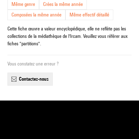
Même genre
Crées la même année
Composées la même année
Même effectif détaillé
Cette fiche œuvre a valeur encyclopédique, elle ne reflète pas les
collections de la médiathèque de l'Ircam. Veuillez vous référer aux
fiches "partitions".
Vous constatez une erreur ?
contactez-nous