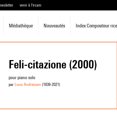
ewsletter
venir à l'ircam
Médiathèque
Nouveautés
Index Compositeur·ric
Feli-citazione (2000)
pour piano solo
par
Louis Andriessen
(1939
-2021
)