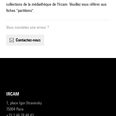
collections de la médiathèque de l'Ircam. Veuillez vous référer aux
fiches "partitions".
Vous constatez une erreur ?
contactez-nous
IRCAM
1, place Igor-Stravinsky
75004 Paris
+33 1 44 78 48 43