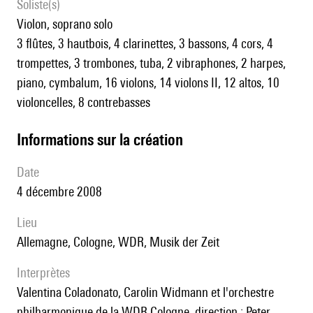
Soliste(s)
violon, soprano solo
3 flûtes, 3 hautbois, 4 clarinettes, 3 bassons, 4 cors, 4
trompettes, 3 trombones, tuba, 2 vibraphones, 2 harpes,
piano, cymbalum, 16 violons, 14 violons II, 12 altos, 10
violoncelles, 8 contrebasses
informations sur la création
date
4 décembre 2008
lieu
Allemagne, Cologne, WDR, Musik der Zeit
interprètes
Valentina Coladonato, Carolin Widmann et l'orchestre
philharmonique de la WDR Cologne, direction : Peter