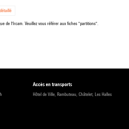
étaillé
e de l'Ircam. Veuillez vous référer aux fiches "partitions".
accès en transports
9h
Hôtel de Ville, Rambuteau, Châtelet, Les Halles