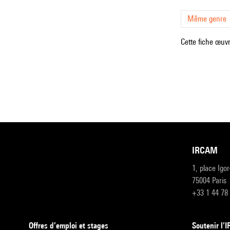
Même genre
Cette fiche œuvr
IRCAM
1, place Igo
75004 Paris
+33 1 44 78
Offres d’emploi et stages
Soutenir l