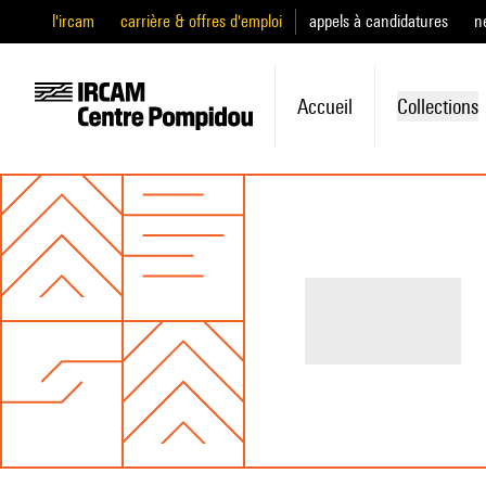
l'ircam
carrière & offres d'emploi
appels à candidatures
n
Accueil
Collections