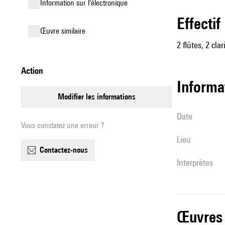
Information sur l'électronique
effectif
œuvre similaire
2 flûtes, 2 cl
action
informa
modifier les informations
date
Vous constatez une erreur ?
lieu
contactez-nous
interprètes
œuvres