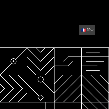
🇫🇷
FR