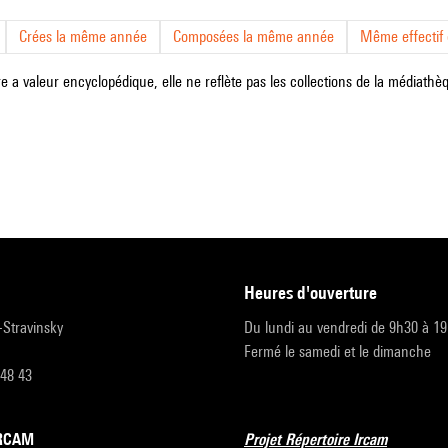
Crées la même année
Composées la même année
Même effectif d
e a valeur encyclopédique, elle ne reflète pas les collections de la médiathèqu
heures d'ouverture
r-Stravinsky
Du lundi au vendredi de 9h30 à 1
Fermé le samedi et le dimanche
 48 43
’IRCAM
Projet Répertoire Ircam