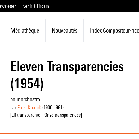
ewsletter
venir à l'ircam
Médiathèque
Nouveautés
Index Compositeur·ric
Eleven Transparencies
(1954)
pour orchestre
par
Ernst Krenek
(1900
-1991
)
[Elf transparente - Onze transparences]