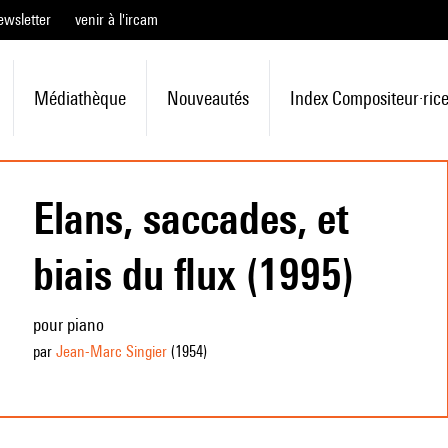
ewsletter
venir à l'ircam
Médiathèque
Nouveautés
Index Compositeur·ric
Elans, saccades, et
biais du flux (1995)
pour piano
par
Jean-Marc Singier
(1954
)