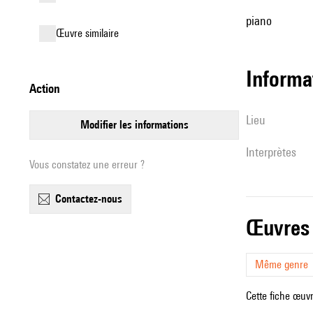
piano
œuvre similaire
informa
action
lieu
modifier les informations
interprètes
Vous constatez une erreur ?
contactez-nous
œuvres
Même genre
Cette fiche œuvr