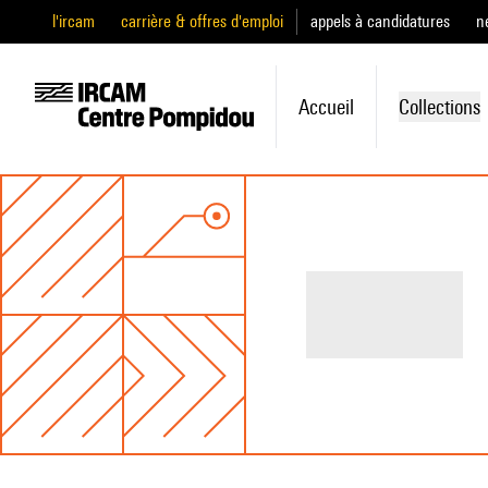
l'ircam
carrière & offres d'emploi
appels à candidatures
n
Accueil
Collections