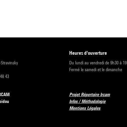
heures d'ouverture
r-Stravinsky
Du lundi au vendredi de 9h30 à 1
Fermé le samedi et le dimanche
 48 43
’IRCAM
Projet Répertoire Ircam
pidou
Infos / Méthodologie
Mentions Légales