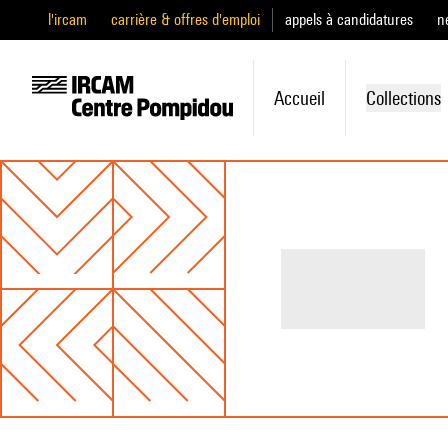
l'ircam
carrière & offres d'emploi
appels à candidatures
n
Accueil
Collections