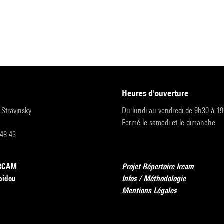
heures d'ouverture
r-Stravinsky
Du lundi au vendredi de 9h30 à 1
Fermé le samedi et le dimanche
 48 43
’IRCAM
Projet Répertoire Ircam
pidou
Infos / Méthodologie
Mentions Légales