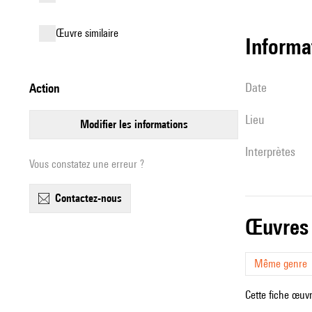
œuvre similaire
informa
date
action
lieu
modifier les informations
interprètes
Vous constatez une erreur ?
contactez-nous
œuvres
Même genre
Cette fiche œuvr