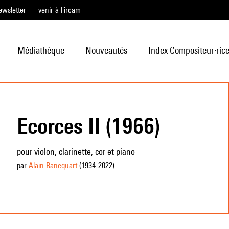
ewsletter
venir à l'ircam
Médiathèque
Nouveautés
Index Compositeur·ric
Ecorces II (1966)
pour violon, clarinette, cor et piano
par
Alain Bancquart
(1934
-2022
)