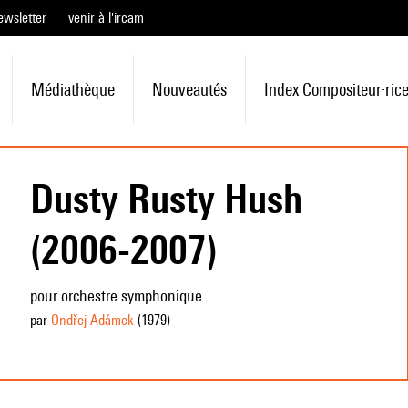
ewsletter
venir à l'ircam
Médiathèque
Nouveautés
Index Compositeur·ric
Dusty Rusty Hush
(2006-2007)
pour orchestre symphonique
par
Ondřej Adámek
(1979
)