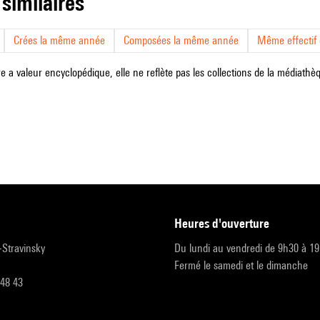
 similaires
Crées la même année
Composées la même année
Même effectif d
e a valeur encyclopédique, elle ne reflète pas les collections de la médiathèqu
heures d'ouverture
r-Stravinsky
Du lundi au vendredi de 9h30 à 1
Fermé le samedi et le dimanche
 48 43