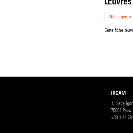
œuvres
Même genre
Cette fiche œuvr
IRCAM
1, place Igo
75004 Paris
+33 1 44 78