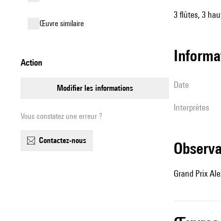
3 flûtes, 3 ha
œuvre similaire
informa
action
date
modifier les informations
interprètes
Vous constatez une erreur ?
contactez-nous
observ
Grand Prix Al