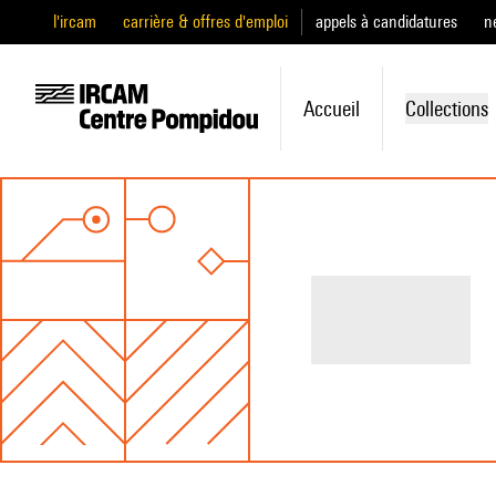
l'ircam
carrière & offres d'emploi
appels à candidatures
n
Accueil
Collections