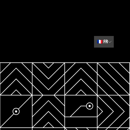
🇫🇷
FR