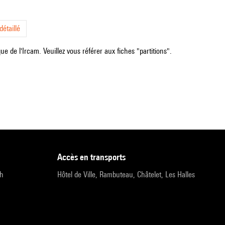
étaillé
e de l'Ircam. Veuillez vous référer aux fiches "partitions".
accès en transports
9h
Hôtel de Ville, Rambuteau, Châtelet, Les Halles