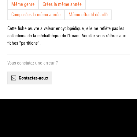
Même genre
Crées la même année
Composées la même année
Même effectif détaillé
Cette fiche œuvre a valeur encyclopédique, elle ne reflète pas les
collections de la médiathèque de l'Ircam. Veuillez vous référer aux
fiches "partitions".
Vous constatez une erreur ?
contactez-nous