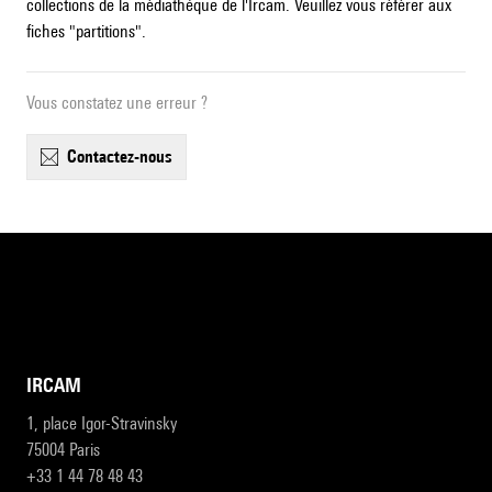
collections de la médiathèque de l'Ircam. Veuillez vous référer aux
fiches "partitions".
Vous constatez une erreur ?
contactez-nous
IRCAM
1, place Igor-Stravinsky
75004 Paris
+33 1 44 78 48 43