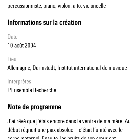
percussionniste, piano, violon, alto, violoncelle
informations sur la création
date
10 août 2004
lieu
Allemagne, Darmstadt, Institut international de musique
interprètes
l'Ensemble Recherche.
Note de programme
J’ai rêvé que j’étais encore dans le ventre de ma mère. Au
début régnait une paix absolue – c’était l’unité avec le
corps maternel. Ensuite, les bruits de son cœur ont