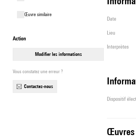
informa
œuvre similaire
date
lieu
action
interprètes
modifier les informations
Vous constatez une erreur ?
Informa
contactez-nous
Dispositif éle
œuvres