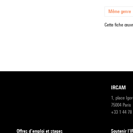
Même genre
Cette fiche œuvr
IRCAM
1, place Igo
75004 Paris
+33 1 44 78
Offres d’emploi et stages
Soutenir l