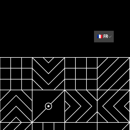
🇫🇷
FR