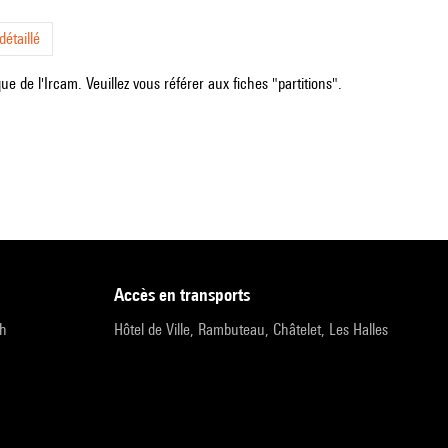
étaillé
e de l'Ircam. Veuillez vous référer aux fiches "partitions".
accès en transports
9h
Hôtel de Ville, Rambuteau, Châtelet, Les Halles