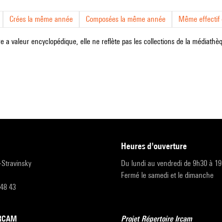
Crées la même année
Composées la même année
Même effectif d
e a valeur encyclopédique, elle ne reflète pas les collections de la médiathèqu
heures d'ouverture
r-Stravinsky
Du lundi au vendredi de 9h30 à 1
Fermé le samedi et le dimanche
 48 43
’IRCAM
Projet Répertoire Ircam