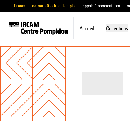
l'ircam
carrière & offres d'emploi
appels à candidatures
n
Accueil
Collections