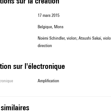
tions sur la création
17 mars 2015
Belgique, Mons
Noëmi Schindler, violon; Atsushi Sakaï, violoncelle ; European Contemporary Orchestra ; Jean-Paul Dessy,
direction
tion sur l'électronique
ctronique
amplification
 similaires