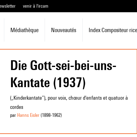
ewsletter
venir à l'ircam
Médiathèque
Nouveautés
Index Compositeur·ric
Die Gott-sei-bei-uns-
Kantate (1937)
(„Kinderkantate“), pour voix, chœur d'enfants et quatuor à
cordes
par
Hanns Eisler
(1898
-1962
)