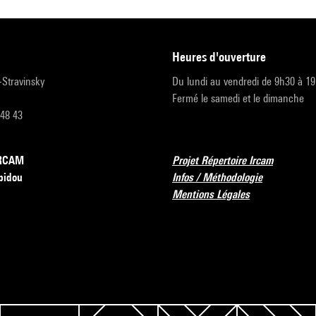
heures d'ouverture
r-Stravinsky
Du lundi au vendredi de 9h30 à 1
Fermé le samedi et le dimanche
 48 43
’IRCAM
Projet Répertoire Ircam
pidou
Infos / Méthodologie
Mentions Légales