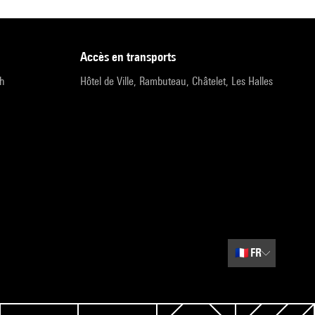
accès en transports
9h
Hôtel de Ville, Rambuteau, Châtelet, Les Halles
🇫🇷
FR