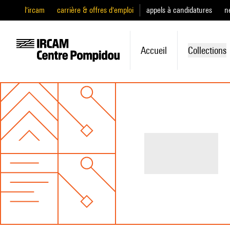
l'ircam
carrière & offres d'emploi
appels à candidatures
n
Accueil
Collections