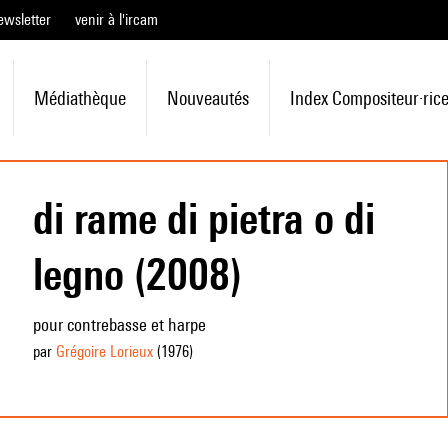
ewsletter
venir à l'ircam
Médiathèque
Nouveautés
Index Compositeur·ric
di rame di pietra o di
legno (2008)
pour contrebasse et harpe
par
Grégoire Lorieux
(1976
)