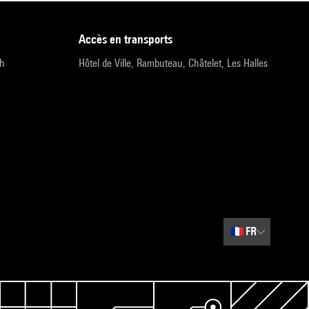
accès en transports
9h
Hôtel de Ville, Rambuteau, Châtelet, Les Halles
🇫🇷
FR