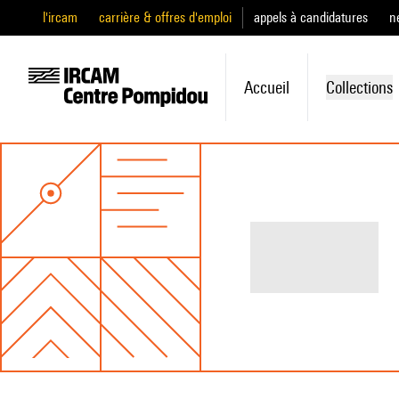
l'ircam
carrière & offres d'emploi
appels à candidatures
n
Accueil
Collections