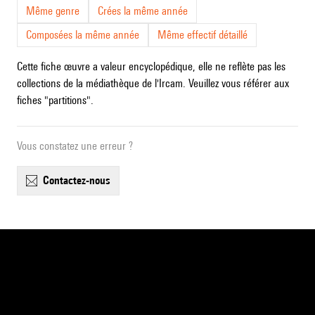
Même genre
Crées la même année
Composées la même année
Même effectif détaillé
Cette fiche œuvre a valeur encyclopédique, elle ne reflète pas les
collections de la médiathèque de l'Ircam. Veuillez vous référer aux
fiches "partitions".
Vous constatez une erreur ?
contactez-nous