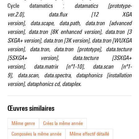
Cycle datamatics :
datamatics [prototype-
ver.2.0]
,
data.flux [12 XGA
version]
,
data.scape
,
data.path
,
data.tron [advanced
version]
,
data.tron [8K enhanced version]
,
data.tron [3
SXGA+ version]
,
data.tron [3K version]
,
data.tron [WUXGA
version]
,
data.tron
,
data.tron [prototype]
,
data.tecture
[5SXGA+ version]
,
data.tecture [3SXGA+
version]
,
data.matrix [nº1-10]
,
data.scan [nº1-
9]
,
data.scan
,
data.spectra
,
dataphonics [installation
version]
,
dataphonics cd
,
dataplex
.
œuvres similaires
Même genre
Crées la même année
Composées la même année
Même effectif détaillé