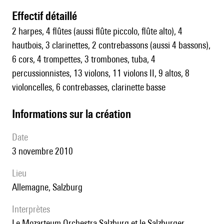
effectif détaillé
2 harpes, 4 flûtes (aussi flûte piccolo, flûte alto), 4
hautbois, 3 clarinettes, 2 contrebassons (aussi 4 bassons),
6 cors, 4 trompettes, 3 trombones, tuba, 4
percussionnistes, 13 violons, 11 violons II, 9 altos, 8
violoncelles, 6 contrebasses, clarinette basse
informations sur la création
date
3 novembre 2010
lieu
Allemagne, Salzburg
interprètes
le Mozarteum Orchestra Salzburg et le Salzburger