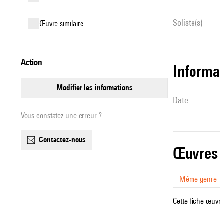
Soliste(s)
œuvre similaire
action
informa
modifier les informations
date
Vous constatez une erreur ?
contactez-nous
œuvres
Même genre
Cette fiche œuvr