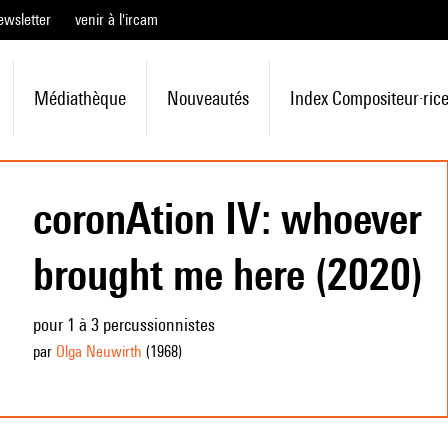
ewsletter
venir à l'ircam
Médiathèque
Nouveautés
Index Compositeur·ric
coronAtion IV: whoever
brought me here (2020)
pour 1 à 3 percussionnistes
par
Olga Neuwirth
(1968
)