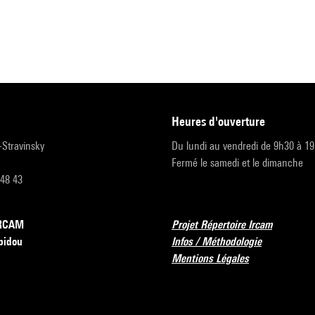
heures d'ouverture
r-Stravinsky
Du lundi au vendredi de 9h30 à 1
Fermé le samedi et le dimanche
 48 43
’IRCAM
Projet Répertoire Ircam
pidou
Infos / Méthodologie
Mentions Légales