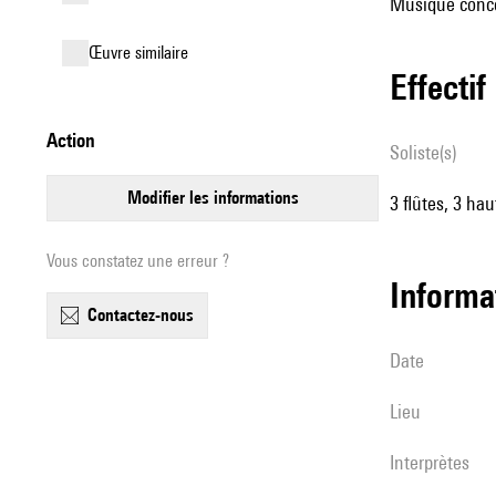
Musique conce
œuvre similaire
effectif
action
Soliste(s)
modifier les informations
3 flûtes, 3 ha
Vous constatez une erreur ?
informa
contactez-nous
date
lieu
interprètes