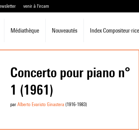
ewsletter
venir à l'ircam
Médiathèque
Nouveautés
Index Compositeur·ric
Concerto pour piano n°
1 (1961)
par
Alberto Evaristo Ginastera
(1916
-1983
)