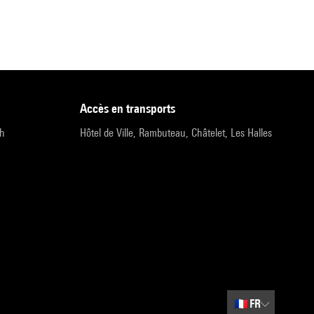
accès en transports
9h
Hôtel de Ville, Rambuteau, Châtelet, Les Halles
🇫🇷
FR