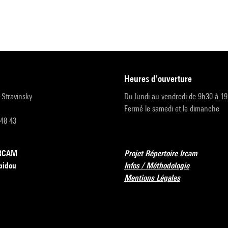
heures d'ouverture
r-Stravinsky
Du lundi au vendredi de 9h30 à 1
Fermé le samedi et le dimanche
 48 43
’IRCAM
Projet Répertoire Ircam
pidou
Infos / Méthodologie
Mentions Légales