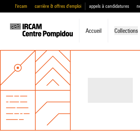
l'ircam
carrière & offres d'emploi
appels à candidatures
n
Accueil
Collections