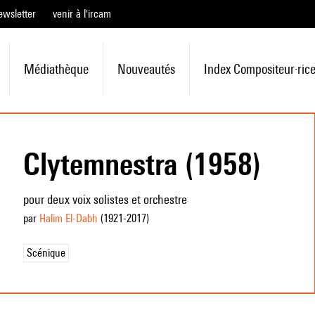
ewsletter
venir à l'ircam
Médiathèque
Nouveautés
Index Compositeur·ric
Clytemnestra (1958)
pour deux voix solistes et orchestre
par
Halim El-Dabh
(1921
-2017
)
Scénique