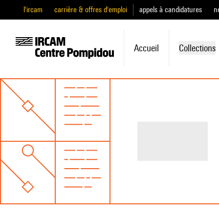
l'ircam
carrière & offres d'emploi
appels à candidatures
n
Accueil
Collections