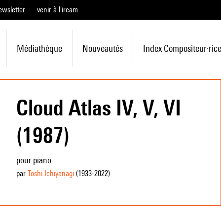
ewsletter
venir à l'ircam
Médiathèque
Nouveautés
Index Compositeur·ric
Cloud Atlas IV, V, VI
(1987)
pour piano
par
Toshi Ichiyanagi
(1933
-2022
)