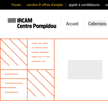
l'ircam
carrière & offres d'emploi
appels à candidatures
n
Accueil
Collections