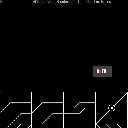
9h
Hôtel de Ville, Rambuteau, Châtelet, Les Halles
🇫🇷
FR