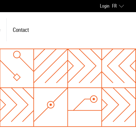
Login
FR
e
Contact