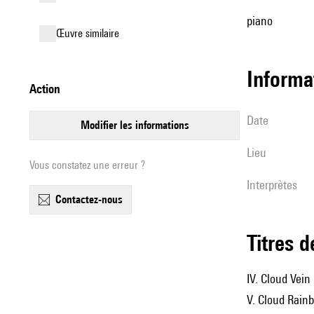
piano
œuvre similaire
informa
action
date
modifier les informations
lieu
Vous constatez une erreur ?
interprètes
contactez-nous
Titres 
IV. Cloud Vein
V. Cloud Rain