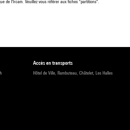
e de l'Ircam. Veuillez vous référer aux fiches "partitions".
accès en transports
9h
Hôtel de Ville, Rambuteau, Châtelet, Les Halles