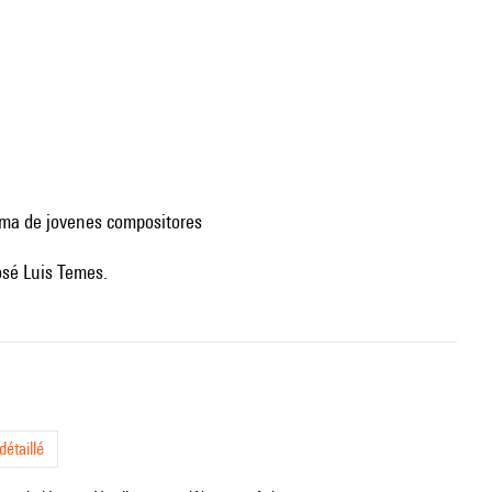
ama de jovenes compositores
José Luis Temes.
étaillé