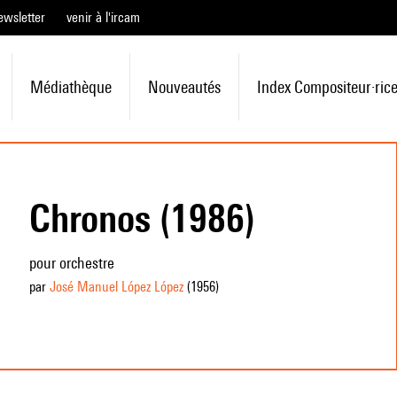
ewsletter
venir à l'ircam
Médiathèque
Nouveautés
Index Compositeur·ric
Chronos (1986)
pour orchestre
par
José Manuel López López
(1956
)