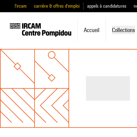
l'ircam
carrière & offres d'emploi
appels à candidatures
n
Accueil
Collections