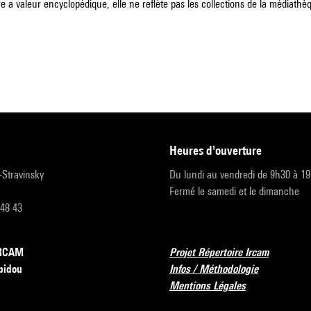
e a valeur encyclopédique, elle ne reflète pas les collections de la médiathèqu
heures d'ouverture
r-Stravinsky
Du lundi au vendredi de 9h30 à 1
Fermé le samedi et le dimanche
 48 43
’IRCAM
Projet Répertoire Ircam
pidou
Infos / Méthodologie
Mentions Légales