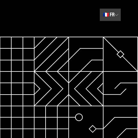
🇫🇷
FR