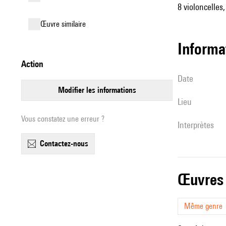
8 violoncelles
œuvre similaire
informa
action
date
modifier les informations
lieu
Vous constatez une erreur ?
interprètes
contactez-nous
œuvres
Même genre