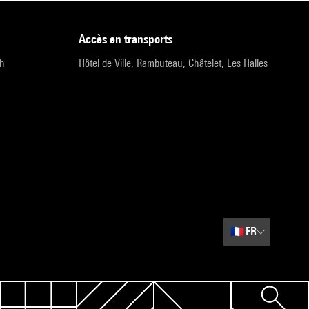
accès en transports
9h
Hôtel de Ville, Rambuteau, Châtelet, Les Halles
🇫🇷
FR