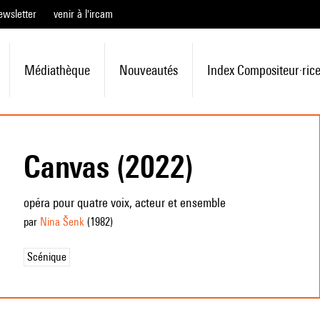
ewsletter
venir à l'ircam
Médiathèque
Nouveautés
Index Compositeur·ric
Canvas (2022)
opéra pour quatre voix, acteur et ensemble
par
Nina Šenk
(1982
)
Scénique