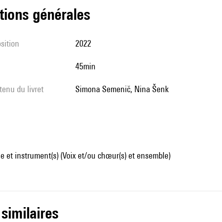
tions générales
sition
2022
45min
tenu du livret
Simona Semenič, Nina Šenk
 et instrument(s) (Voix et/ou chœur(s) et ensemble)
 similaires