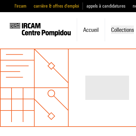
l'ircam
carrière & offres d'emploi
appels à candidatures
n
Accueil
Collections