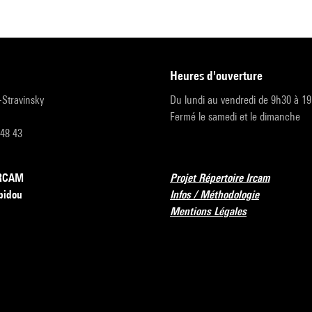
heures d'ouverture
r-Stravinsky
Du lundi au vendredi de 9h30 à 1
Fermé le samedi et le dimanche
 48 43
’IRCAM
Projet Répertoire Ircam
pidou
Infos / Méthodologie
Mentions Légales