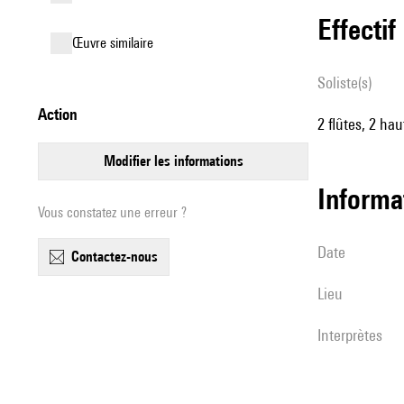
effectif
œuvre similaire
Soliste(s)
action
2 flûtes, 2 hau
modifier les informations
informa
Vous constatez une erreur ?
date
contactez-nous
lieu
interprètes