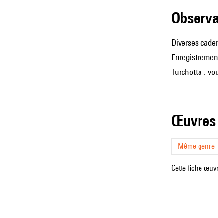
observ
Diverses cade
Enregistrement
Turchetta : v
œuvres
Même genre
Cette fiche œuvr