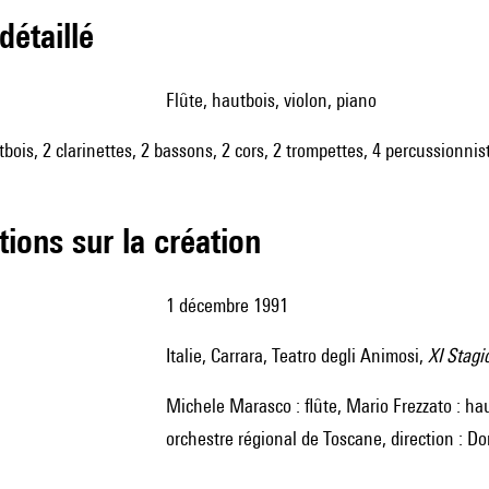
 détaillé
flûte, hautbois, violon, piano
tbois, 2 clarinettes, 2 bassons, 2 cors, 2 trompettes, 4 percussionnis
tions sur la création
1 décembre 1991
Italie, Carrara, Teatro degli Animosi,
XI Stagi
Michele Marasco : flûte, Mario Frezzato : hautbois, Andrea Tacchi : violon, Folco Vichi : piano, ORT
orchestre régional de Toscane, direction : Do