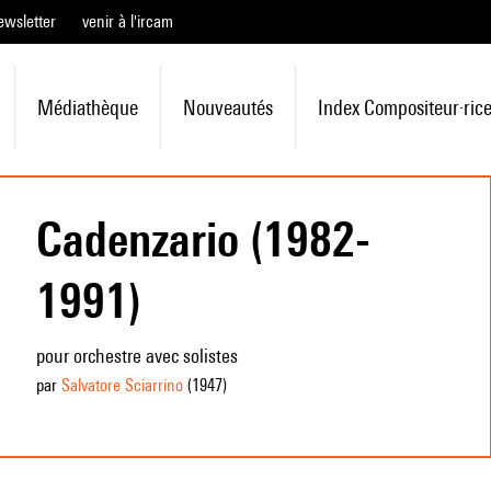
ewsletter
venir à l'ircam
Médiathèque
Nouveautés
Index Compositeur·ric
Cadenzario (1982-
1991)
pour orchestre avec solistes
par
Salvatore Sciarrino
(1947
)