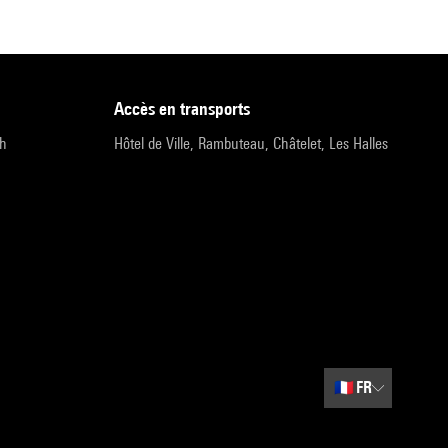
accès en transports
9h
Hôtel de Ville, Rambuteau, Châtelet, Les Halles
🇫🇷
FR