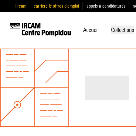
l'ircam
carrière & offres d'emploi
appels à candidatures
n
Accueil
Collections