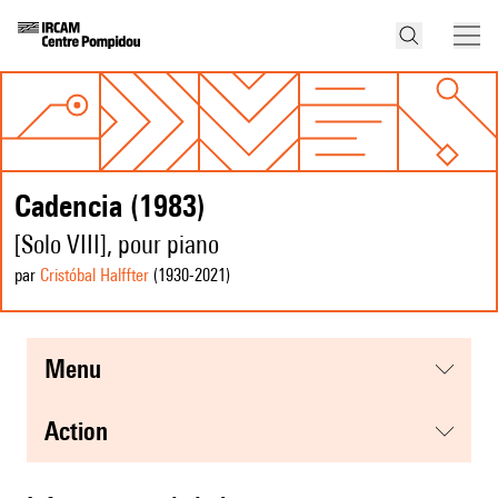
Cadencia (1983)
[Solo VIII], pour piano
par
Cristóbal Halffter
(1930
-2021
)
menu
action