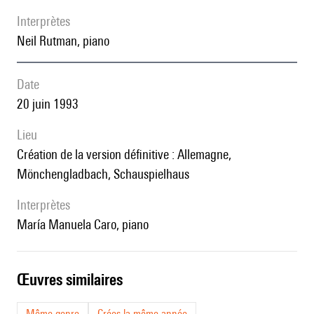
interprètes
Neil Rutman, piano
date
20 juin 1993
lieu
création de la version définitive : Allemagne,
Mönchengladbach, Schauspielhaus
interprètes
María Manuela Caro, piano
œuvres similaires
Même genre
Crées la même année