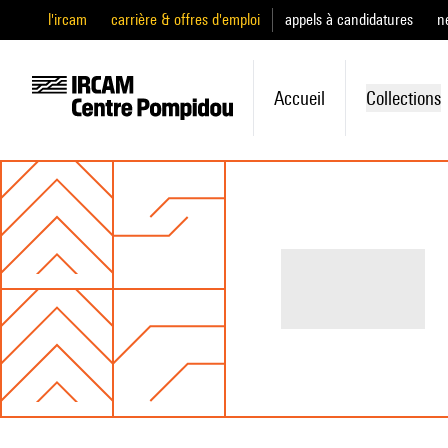
l'ircam
carrière & offres d'emploi
appels à candidatures
n
Accueil
Collections