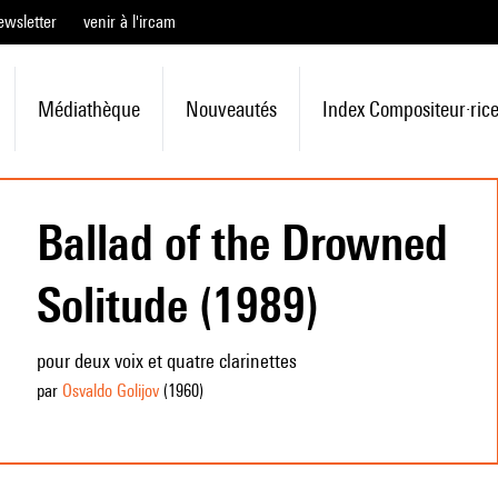
ewsletter
venir à l'ircam
Médiathèque
Nouveautés
Index Compositeur·ric
Ballad of the Drowned
Solitude (1989)
pour deux voix et quatre clarinettes
par
Osvaldo Golijov
(1960
)