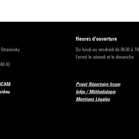
heures d'ouverture
r-Stravinsky
Du lundi au vendredi de 9h30 à 1
Fermé le samedi et le dimanche
 48 43
’IRCAM
Projet Répertoire Ircam
pidou
Infos / Méthodologie
Mentions Légales