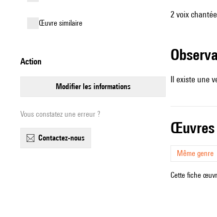
2 voix chantées
œuvre similaire
observ
action
Il existe une 
modifier les informations
Vous constatez une erreur ?
œuvres
contactez-nous
Même genre
Cette fiche œuvr