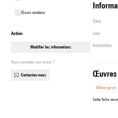
informa
œuvre similaire
date
lieu
action
interprètes
modifier les informations
Vous constatez une erreur ?
œuvres
contactez-nous
Même genre
Cette fiche œuvr