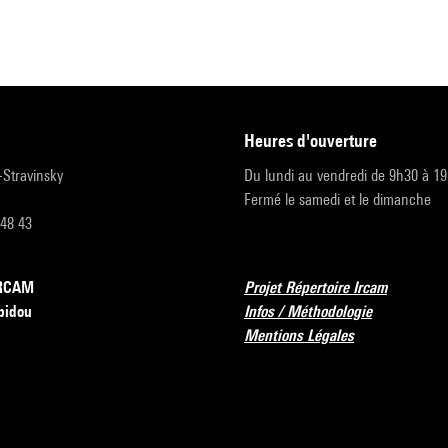
heures d'ouverture
r-Stravinsky
Du lundi au vendredi de 9h30 à 1
Fermé le samedi et le dimanche
 48 43
’IRCAM
Projet Répertoire Ircam
pidou
Infos / Méthodologie
Mentions Légales