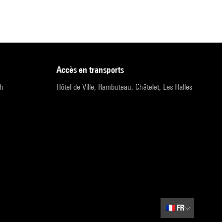
accès en transports
9h
Hôtel de Ville, Rambuteau, Châtelet, Les Halles
🇫🇷
FR