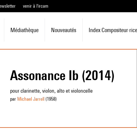
ewsletter
venir à l'ircam
Médiathèque
Nouveautés
Index Compositeur·ric
Assonance Ib (2014)
pour clarinette, violon, alto et violoncelle
par
Michael Jarrell
(1958
)