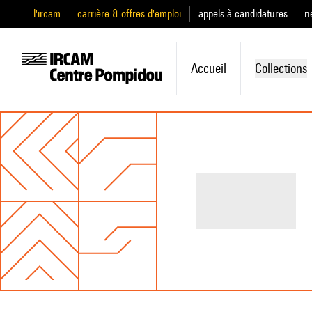
l'ircam
carrière & offres d'emploi
appels à candidatures
n
Accueil
Collections