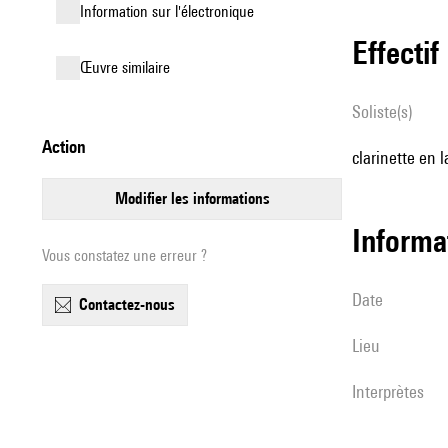
Information sur l'électronique
effectif
œuvre similaire
Soliste(s)
action
clarinette en l
modifier les informations
informa
Vous constatez une erreur ?
date
contactez-nous
lieu
interprètes