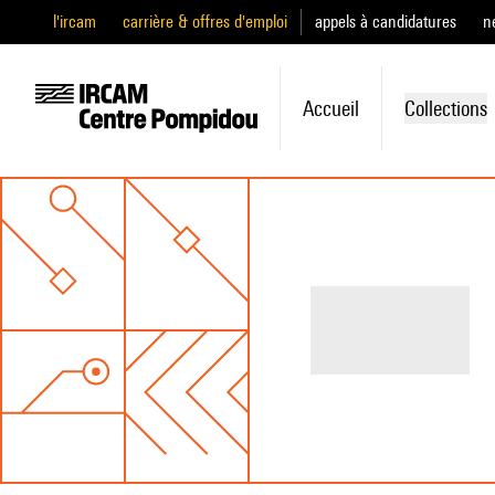
l'ircam
carrière & offres d'emploi
appels à candidatures
n
Accueil
Collections