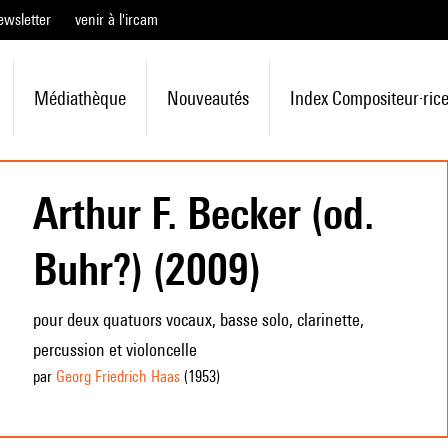
ewsletter
venir à l'ircam
Médiathèque
Nouveautés
Index Compositeur·ric
Arthur F. Becker (od.
Buhr?) (2009)
pour deux quatuors vocaux, basse solo, clarinette,
percussion et violoncelle
par
Georg Friedrich Haas
(1953
)