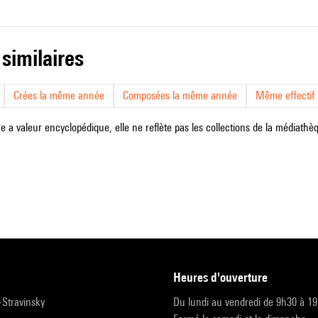
 similaires
Crées la même année
Composées la même année
Même effectif d
e a valeur encyclopédique, elle ne reflète pas les collections de la médiathèqu
heures d'ouverture
r-Stravinsky
Du lundi au vendredi de 9h30 à 1