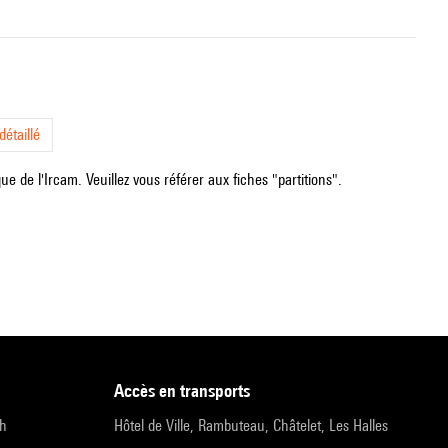
étaillé
e de l'Ircam. Veuillez vous référer aux fiches "partitions".
accès en transports
9h
Hôtel de Ville, Rambuteau, Châtelet, Les Halles