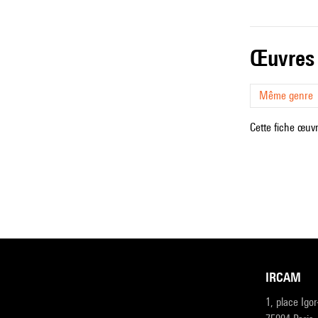
œuvres
Même genre
Cette fiche œuvr
IRCAM
1, place Igo