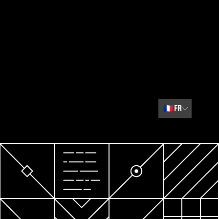
🇫🇷
FR