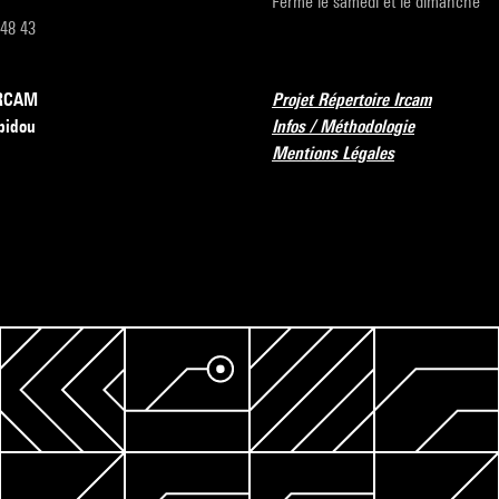
Fermé le samedi et le dimanche
 48 43
’IRCAM
Projet Répertoire Ircam
pidou
Infos / Méthodologie
Mentions Légales