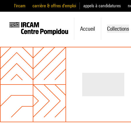
l'ircam
carrière & offres d'emploi
appels à candidatures
n
Accueil
Collections