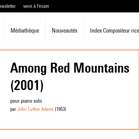
ewsletter
venir à l'ircam
Médiathèque
Nouveautés
Index Compositeur·ric
Among Red Mountains
(2001)
pour piano solo
par
John Luther Adams
(1953
)