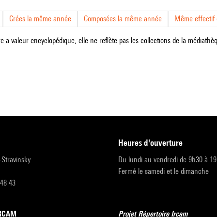
Crées la même année
Composées la même année
Même effectif d
e a valeur encyclopédique, elle ne reflète pas les collections de la médiathèqu
heures d'ouverture
r-Stravinsky
Du lundi au vendredi de 9h30 à 1
Fermé le samedi et le dimanche
 48 43
’IRCAM
Projet Répertoire Ircam