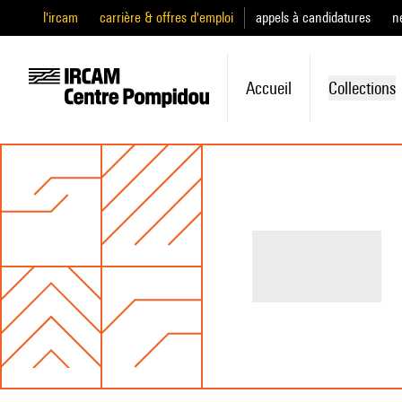
l'ircam
carrière & offres d'emploi
appels à candidatures
n
Accueil
Collections