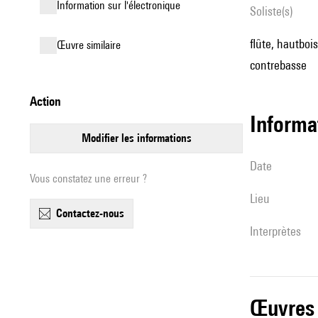
Information sur l'électronique
Soliste(s)
flûte, hautbois
œuvre similaire
contrebasse
action
informa
modifier les informations
date
Vous constatez une erreur ?
lieu
contactez-nous
interprètes
œuvres