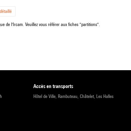
étaillé
e de l'Ircam. Veuillez vous référer aux fiches "partitions".
accès en transports
9h
Hôtel de Ville, Rambuteau, Châtelet, Les Halles