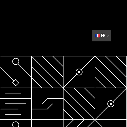
🇫🇷
FR