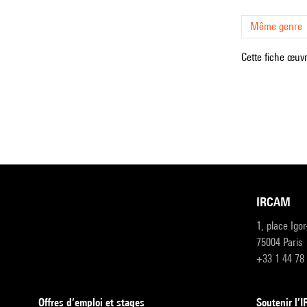
Même genre
Cette fiche œuvr
IRCAM
1, place Igo
75004 Paris
+33 1 44 78
Offres d’emploi et stages
Soutenir l