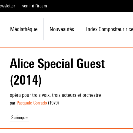
ewsletter
venir à l'ircam
Médiathèque
Nouveautés
Index Compositeur·ric
Alice Special Guest
(2014)
opéra pour trois voix, trois acteurs et orchestre
par
Pasquale Corrado
(1979
)
Scénique