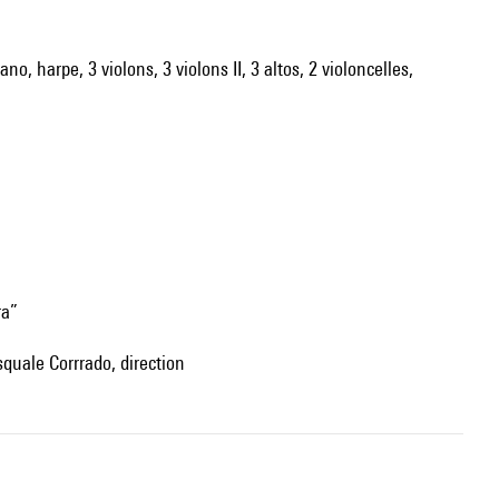
no, harpe, 3 violons, 3 violons II, 3 altos, 2 violoncelles,
ra”
asquale Corrrado, direction