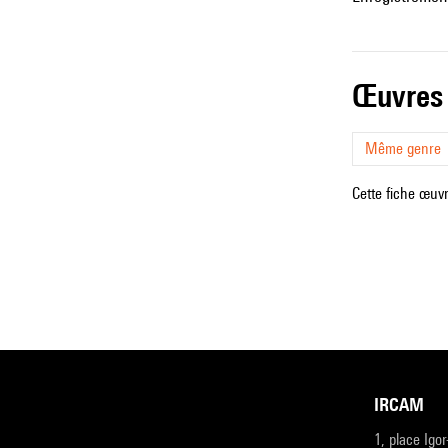
œuvres
Même genre
Cette fiche œuvr
IRCAM
1, place Igo