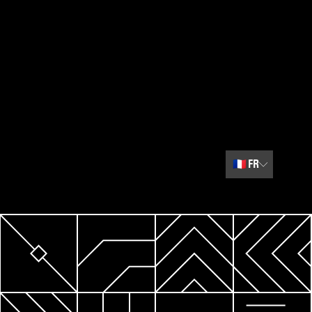
🇫🇷
FR