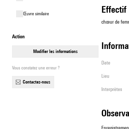
effectif
œuvre similaire
chœur de fem
action
informa
modifier les informations
date
Vous constatez une erreur ?
lieu
contactez-nous
interprètes
observ
Enregistrement