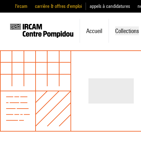
l'ircam
carrière & offres d'emploi
appels à candidatures
n
Accueil
Collections