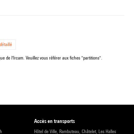
étaillé
e de l'Ircam. Veuillez vous référer aux fiches "partitions".
accès en transports
9h
Hôtel de Ville, Rambuteau, Châtelet, Les Halles