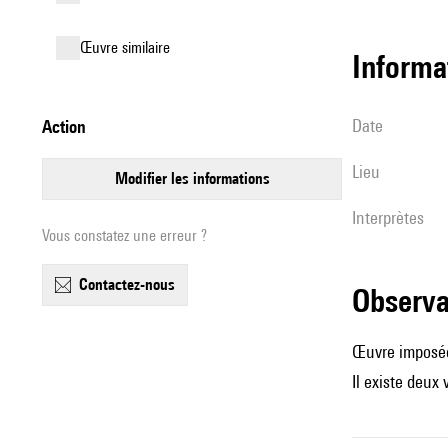
œuvre similaire
informa
date
action
lieu
modifier les informations
interprètes
Vous constatez une erreur ?
contactez-nous
observ
Œuvre imposée
Il existe deu