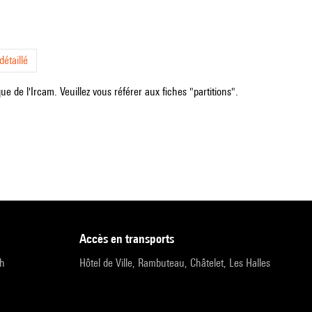
étaillé
e de l'Ircam. Veuillez vous référer aux fiches "partitions".
accès en transports
9h
Hôtel de Ville, Rambuteau, Châtelet, Les Halles