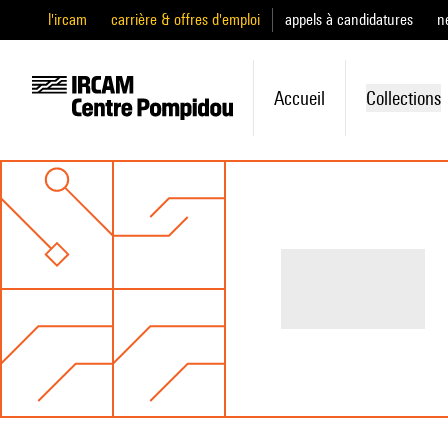
l'ircam
carrière & offres d'emploi
appels à candidatures
n
Accueil
Collections