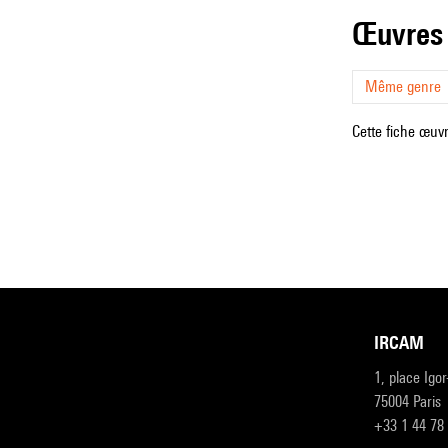
œuvres
Même genre
Cette fiche œuvr
IRCAM
1, place Igo
75004 Paris
+33 1 44 78