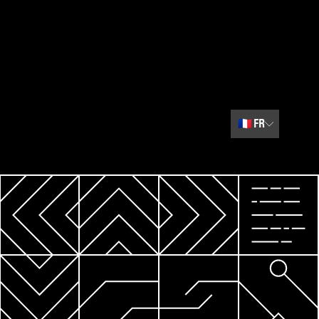
🇫🇷
FR