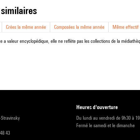
 similaires
Crées la même année
Composées la même année
Même effectif d
e a valeur encyclopédique, elle ne reflète pas les collections de la médiathèqu
heures d'ouverture
r-Stravinsky
Du lundi au vendredi de 9h30 à 1
Fermé le samedi et le dimanche
 48 43