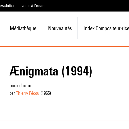
ewsletter
venir à l'ircam
Médiathèque
Nouveautés
Index Compositeur·ric
Ænigmata (1994)
pour chœur
par
Thierry Pécou
(1965
)