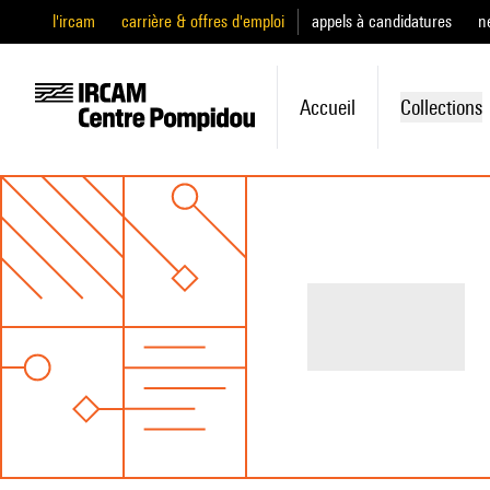
l'ircam
carrière & offres d'emploi
appels à candidatures
n
Accueil
Collections