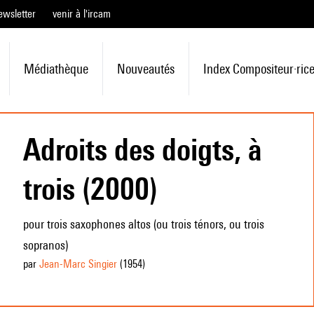
ewsletter
venir à l'ircam
Médiathèque
Nouveautés
Index Compositeur·ric
Adroits des doigts, à
trois (2000)
pour trois saxophones altos (ou trois ténors, ou trois
sopranos)
par
Jean-Marc Singier
(1954
)