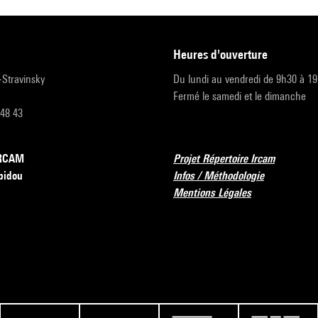
heures d'ouverture
r-Stravinsky
Du lundi au vendredi de 9h30 à 1
Fermé le samedi et le dimanche
 48 43
’IRCAM
Projet Répertoire Ircam
pidou
Infos / Méthodologie
Mentions Légales