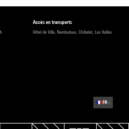
accès en transports
9h
Hôtel de Ville, Rambuteau, Châtelet, Les Halles
🇫🇷
FR