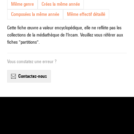
Même genre
Crées la même année
Composées la même année
Même effectif détaillé
Cette fiche œuvre a valeur encyclopédique, elle ne reflète pas les
collections de la médiathèque de l'Ircam. Veuillez vous référer aux
fiches "partitions".
Vous constatez une erreur ?
contactez-nous