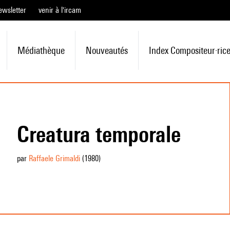
ewsletter
venir à l'ircam
Médiathèque
Nouveautés
Index Compositeur·ric
Creatura temporale
par
Raffaele Grimaldi
(1980
)