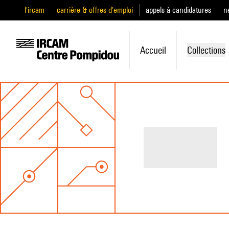
l'ircam
carrière & offres d'emploi
appels à candidatures
n
Accueil
Collections