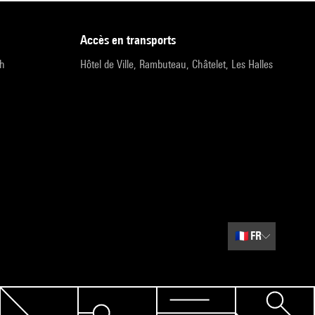
accès en transports
9h
Hôtel de Ville, Rambuteau, Châtelet, Les Halles
🇫🇷
FR