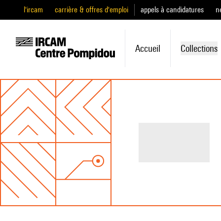
l'ircam
carrière & offres d'emploi
appels à candidatures
n
Accueil
Collections