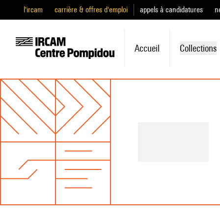
l'ircam
carrière & offres d'emploi
appels à candidatures
n
Accueil
Collections