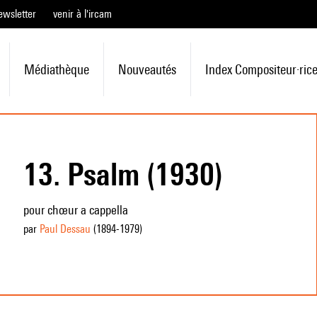
ewsletter
venir à l'ircam
Médiathèque
Nouveautés
Index Compositeur·ric
13. Psalm (1930)
pour chœur a cappella
par
Paul Dessau
(1894
-1979
)