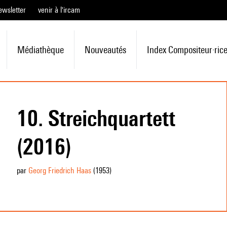
ewsletter
venir à l'ircam
Médiathèque
Nouveautés
Index Compositeur·ric
10. Streichquartett
(2016)
par
Georg Friedrich Haas
(1953
)