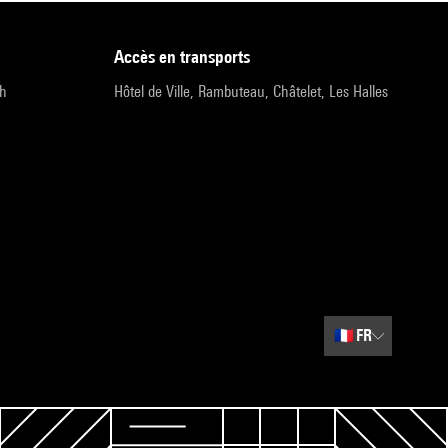
accès en transports
9h
Hôtel de Ville, Rambuteau, Châtelet, Les Halles
🇫🇷
FR