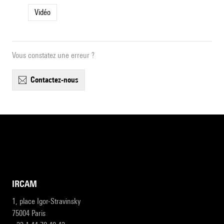
Vidéo
Vous constatez une erreur ?
contactez-nous
IRCAM
1, place Igor-Stravinsky
75004 Paris