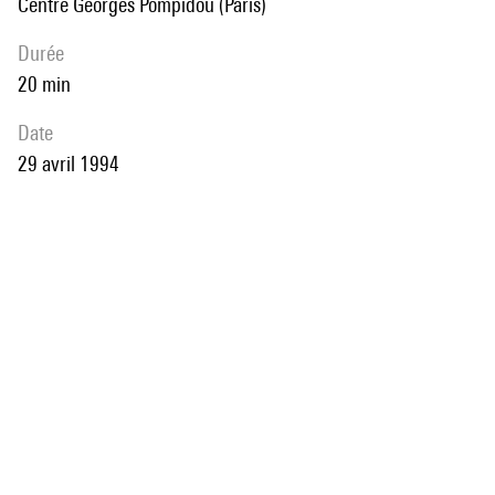
Centre Georges Pompidou (Paris)
durée
20 min
date
29 avril 1994