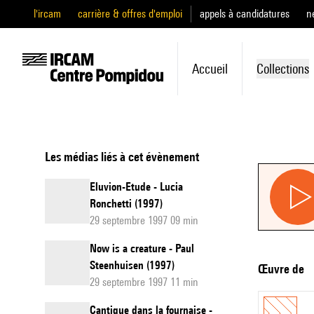
l'ircam
carrière & offres d'emploi
appels à candidatures
n
Accueil
Collections
Les médias liés à cet évènement
Eluvion-Etude - Lucia
Ronchetti (1997)
29 septembre 1997 09 min
Now is a creature - Paul
Steenhuisen (1997)
Œuvre de
29 septembre 1997 11 min
Cantique dans la fournaise -