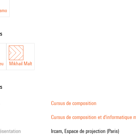
damo
ts
ieu
Mikhail Malt
ns
s
Cursus de composition
Cursus de composition et d'informatique m
résentation
Ircam, Espace de projection (Paris)