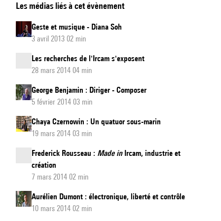
Les médias liés à cet évènement
Michel-
Dansac
Geste et musique - Diana Soh
:
3 avril 2013 02 min
écrire
Les recherches de l'Ircam s'exposent
pour
28 mars 2014 04 min
la
voix
George Benjamin : Diriger - Composer
5 février 2014 03 min
Chaya Czernowin : Un quatuor sous-marin
19 mars 2014 03 min
Frederick Rousseau :
Made in
Ircam, industrie et
création
7 mars 2014 02 min
Aurélien Dumont : électronique, liberté et contrôle
10 mars 2014 02 min