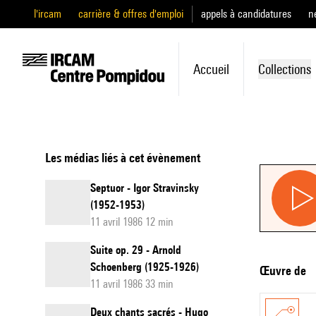
l'ircam
carrière & offres d'emploi
appels à candidatures
n
Accueil
Collections
Les médias liés à cet évènement
Septuor - Igor Stravinsky
(1952-1953)
11 avril 1986 12 min
Suite op. 29 - Arnold
Schoenberg (1925-1926)
Œuvre de
11 avril 1986 33 min
Deux chants sacrés - Hugo