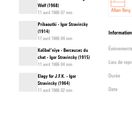
Wolf (1968)
Alban Berg
11 avril 1986 07 min
Pribaoutki - Igor Stravinsky
(1914)
informatio
11 avril 1986 04 min
évènement
Kolïbel′nïye - Berceuses du
chat - Igor Stravinsky (1915)
Lieu de rep
11 avril 1986 04 min
durée
Elegy for J.F.K. - Igor
Stravinsky (1964)
date
11 avril 1986 02 min