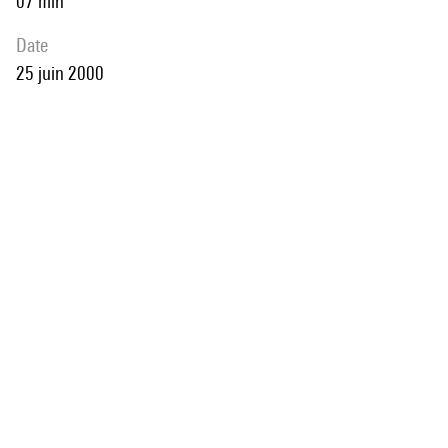
07 min
date
25 juin 2000