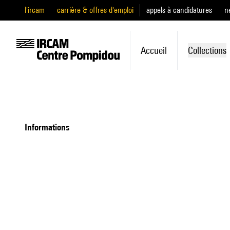
l'ircam
carrière & offres d'emploi
appels à candidatures
n
Accueil
Collections
informations