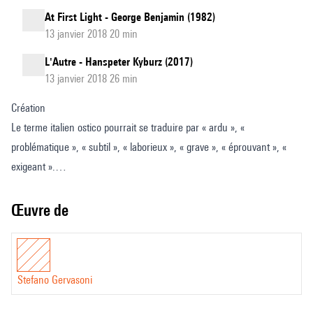
At First Light - George Benjamin (1982)
13 janvier 2018 20 min
L'Autre - Hanspeter Kyburz (2017)
13 janvier 2018 26 min
Création
Le terme italien ostico pourrait se traduire par « ardu », «
problématique », « subtil », « laborieux », « grave », « éprouvant », «
exigeant ».
Et c’est exactement ce que je travaille dans ce Capriccio : la non-
fluidité, la résistance. Cela passe tour à tour ou tout à la fois par le
Œuvre de
choix du matériau musical structurant ou de la matière sonore
explorée, des gestes instrumentaux adoptés u des modes de jeux
employés... toujours les musiciens butent sur un obstacle qui les
Stefano Gervasoni
empêche de s’installer dans un quelconque confort interprétatif : ici,
rien ne « coule » naturellement, rien ne « tombe sous les doigts ».