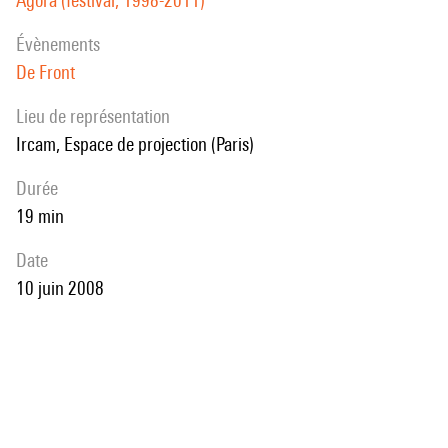
Agora (festival, 1998-2011)
évènements
De Front
Lieu de représentation
Ircam, Espace de projection (Paris)
durée
19 min
date
10 juin 2008